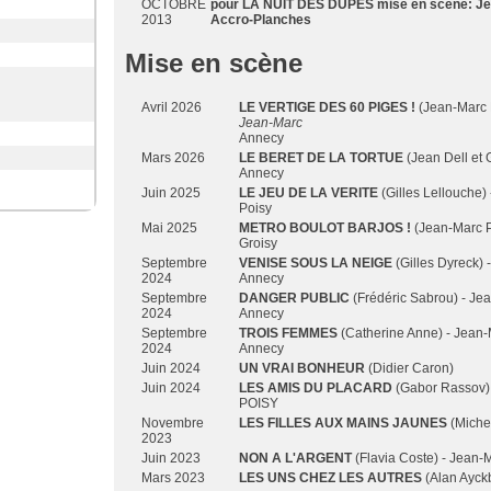
OCTOBRE
pour LA NUIT DES DUPES mise en scène: Jea
2013
Accro-Planches
Mise en scène
Avril 2026
LE VERTIGE DES 60 PIGES !
(Jean-Marc 
Jean-Marc
Annecy
Mars 2026
LE BERET DE LA TORTUE
(Jean Dell et 
Annecy
Juin 2025
LE JEU DE LA VERITE
(Gilles Lellouche)
Poisy
Mai 2025
METRO BOULOT BARJOS !
(Jean-Marc P
Groisy
Septembre
VENISE SOUS LA NEIGE
(Gilles Dyreck) 
2024
Annecy
Septembre
DANGER PUBLIC
(Frédéric Sabrou) - Je
2024
Annecy
Septembre
TROIS FEMMES
(Catherine Anne) - Jean-
2024
Annecy
Juin 2024
UN VRAI BONHEUR
(Didier Caron)
Juin 2024
LES AMIS DU PLACARD
(Gabor Rassov) 
POISY
Novembre
LES FILLES AUX MAINS JAUNES
(Michel
2023
Juin 2023
NON A L'ARGENT
(Flavia Coste) - Jean-
Mars 2023
LES UNS CHEZ LES AUTRES
(Alan Ayck