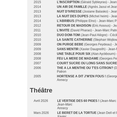
2015
L'INSCRIPTION
(Gérald Sybleyras) - Jea
2014
UN AIR DE FAMILLE
(Agnès Jaoui et Jean
2013
NUIT D'IVRESSE
(Josiane Balasko) - Jea
2013
LA NUIT DES DUPES
(Michel heim) - Jea
2014
L'ABRIBUS
(Philippe Elno) - Jean-Marc P
2012
RETOUR DE MADISON
(Eric Assous) - J
2011
L'INVITE
(David Pharao) - Jean-Marc Patr
2010
DUO DOM-TOM
(Jean-Paul Alègre) - Céci
2010
LA SAINTE CATHERINE
(Stephan Wojtowi
2009
ON PURGE BEBE
(Georges Feydeau) - J
2009
SANS MENTIR
(Xavier Daugreilh) - Jean
2008
UNE TABLE POUR SIX
(Alan Ayckbourn) 
2008
FEU LA MERE DE MADAME
(Georges Fe
2007
COURT SUCRE OU LONG SANS SUCRE
2006
THE A LA MENTHE OU T'ES CITRON?
(D
Patron
2005
HORTENSE A DIT J'M'EN FOUS !
(George
Annecy
Théâtre
Avril 2026
LE VERTIGE DES 60 PIGES !
(Jean-Marc 
Jean-Marc
Annecy
Mars 2026
LE BERET DE LA TORTUE
(Jean Dell et 
Xavier