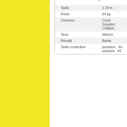
Taille
1.78 m
Poids
84 kg
Cheveux
Court
Souples
Châtain
Yeux
Marron
Pilosité
Barbe
Taille confection
pantalon : 44
pointure : 45