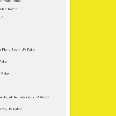
ean-Marc Patron
-Marc Patron
on)
-Pierre Bacri) - JM Patron
Patron
M Patron
le Boujet De Francesco - JM Patron
cz) - JM Patron