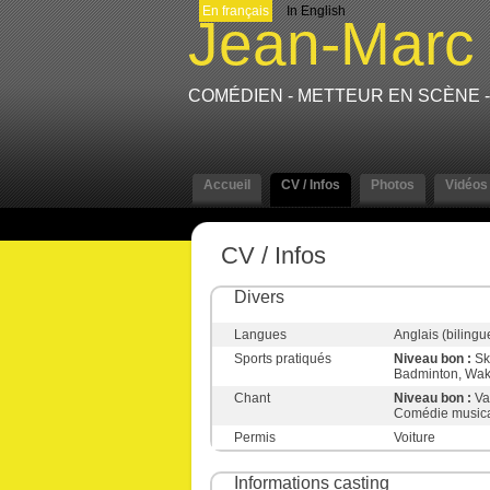
En français
In English
Jean-Marc
COMÉDIEN - METTEUR EN SCÈNE
Accueil
CV / Infos
Photos
Vidéos
CV / Infos
Divers
Langues
Anglais (bilingu
Sports pratiqués
Niveau bon :
Sk
Badminton, Wa
Chant
Niveau bon :
Va
Comédie music
Permis
Voiture
Informations casting