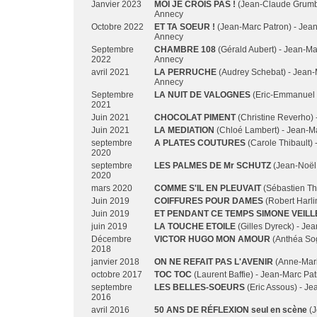
Janvier 2023
MOI JE CROIS PAS !
(Jean-Claude Grumbe
Annecy
Octobre 2022
ET TA SOEUR !
(Jean-Marc Patron) - Jea
Annecy
Septembre
CHAMBRE 108
(Gérald Aubert) - Jean-Ma
2022
Annecy
avril 2021
LA PERRUCHE
(Audrey Schebat) - Jean-
Annecy
Septembre
LA NUIT DE VALOGNES
(Eric-Emmanuel S
2021
Juin 2021
CHOCOLAT PIMENT
(Christine Reverho) 
Juin 2021
LA MEDIATION
(Chloé Lambert) - Jean-M
septembre
A PLATES COUTURES
(Carole Thibault) 
2020
septembre
LES PALMES DE Mr SCHUTZ
(Jean-Noël 
2020
mars 2020
COMME S'IL EN PLEUVAIT
(Sébastien Th
Juin 2019
COIFFURES POUR DAMES
(Robert Harli
Juin 2019
ET PENDANT CE TEMPS SIMONE VEILL
juin 2019
LA TOUCHE ETOILE
(Gilles Dyreck) - Je
Décembre
VICTOR HUGO MON AMOUR
(Anthéa Sog
2018
janvier 2018
ON NE REFAIT PAS L'AVENIR
(Anne-Mari
octobre 2017
TOC TOC
(Laurent Baffie) - Jean-Marc Pa
septembre
LES BELLES-SOEURS
(Eric Assous) - Je
2016
avril 2016
50 ANS DE RÉFLEXION seul en scène
(J