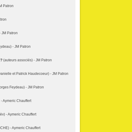
M Patron
tron
- JM Patron
ydeau) - JM Patron
E?
(auteurs associés) - JM Patron
anielle et Patrick Haudecoeur) - JM Patron
rges Feydeau) - JM Patron
 - Aymeric Chauffert
ëv) - Aymeric Chauffert
CHE) - Aymeric Chauffert