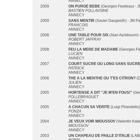
ANNECY
2009
ON PURGE BEBE
(Georges Feydeau) - J
BASTIEN FOLLAVOINE
ANNECY
2009
SANS MENTIR
(Xavier Daugreilh) - JM Pa
FRANCOIS
ANNECY
2008
UNE TABLE POUR SIX
(Alan Ayckbourn) 
ROBERT JAFFRAY
ANNECY
2008
FEU LA MERE DE MADAME
(Georges Fe
LUCIEN
ANNECY
2007
COURT SUCRE OU LONG SANS SUCR
PATRICK
ANNECY
2006
THE A LA MENTHE OU T'ES CITRON?
(D
JULIEN
ANNECY
2005
HORTENSE A DIT "JE M'EN FOUS!"
(Geo
FOLLEBRAGUET
ANNECY
2005
A CHACUN SA VERITE
(Luigi Pirandello)
PONZA
ANNECY
2004
JE VEUX VOIR MIOUSSOV
(Valentin Kata
MIOUSSOV
ANNECY
2003
UN CHAPEAU DE PAILLE D'ITALIE
(LABI