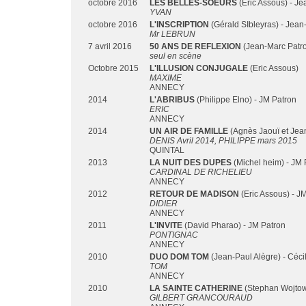
octobre 2016
LES BELLES-SOEURS
(Eric Assous) - J
YVAN
octobre 2016
L'INSCRIPTION
(Gérald SIbleyras) - Jean
Mr LEBRUN
7 avril 2016
50 ANS DE REFLEXION
(Jean-Marc Patr
seul en scène
Octobre 2015
L'ILLUSION CONJUGALE
(Eric Assous)
MAXIME
ANNECY
2014
L'ABRIBUS
(Philippe Elno) - JM Patron
ERIC
ANNECY
2014
UN AIR DE FAMILLE
(Agnès Jaouï et Jean
DENIS Avril 2014, PHILIPPE mars 2015
QUINTAL
2013
LA NUIT DES DUPES
(Michel heim) - JM 
CARDINAL DE RICHELIEU
ANNECY
2012
RETOUR DE MADISON
(Eric Assous) - J
DIDIER
ANNECY
2011
L'INVITE
(David Pharao) - JM Patron
PONTIGNAC
ANNECY
2010
DUO DOM TOM
(Jean-Paul Alègre) - Céci
TOM
ANNECY
2010
LA SAINTE CATHERINE
(Stephan Wojtowi
GILBERT GRANCOURAUD