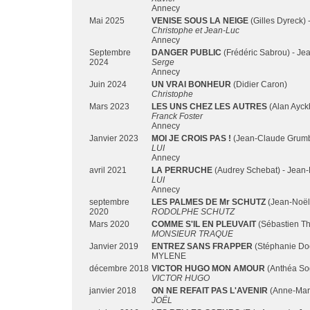
Annecy
Mai 2025
VENISE SOUS LA NEIGE
(Gilles Dyreck)
Christophe et Jean-Luc
Annecy
Septembre
DANGER PUBLIC
(Frédéric Sabrou) - Je
2024
Serge
Annecy
Juin 2024
UN VRAI BONHEUR
(Didier Caron)
Christophe
Mars 2023
LES UNS CHEZ LES AUTRES
(Alan Ayck
Franck Foster
Annecy
Janvier 2023
MOI JE CROIS PAS !
(Jean-Claude Grumb
LUI
Annecy
avril 2021
LA PERRUCHE
(Audrey Schebat) - Jean-
LUI
Annecy
septembre
LES PALMES DE Mr SCHUTZ
(Jean-Noël
2020
RODOLPHE SCHUTZ
Mars 2020
COMME S'IL EN PLEUVAIT
(Sébastien Th
MONSIEUR TRAQUE
Janvier 2019
ENTREZ SANS FRAPPER
(Stéphanie Doc
MYLENE
décembre 2018
VICTOR HUGO MON AMOUR
(Anthéa So
VICTOR HUGO
janvier 2018
ON NE REFAIT PAS L'AVENIR
(Anne-Mari
JOËL