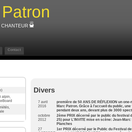
Patron
 - CHANTEUR
Contact
Divers
e)
i alpin,
keBoard
7 avril
première de 50 ANS DE RÉFLEXION un one-ma
2016
Marc Patron. Grâce à l'accueil du public, une
riétés,
pendant deux ans, devant plus de 3000 spect
ale
octobre
2ème PRIX décerné par le public du festi
2012
25) pour L'INVITE mise en scène: Jean-Marc 
Planches
27
1er PRIX décerné par le Public du Festiva